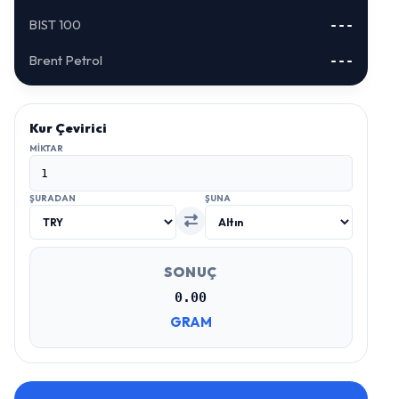
BIST 100
---
Brent Petrol
---
Kur Çevirici
MIKTAR
ŞURADAN
ŞUNA
SONUÇ
0.00
GRAM