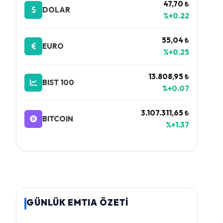
47,70 ₺
DOLAR
%+0.22
55,04 ₺
EURO
%+0.25
13.808,95 ₺
BIST 100
%+0.07
3.107.311,65 ₺
BITCOIN
%+1.37
GÜNLÜK EMTIA ÖZETİ