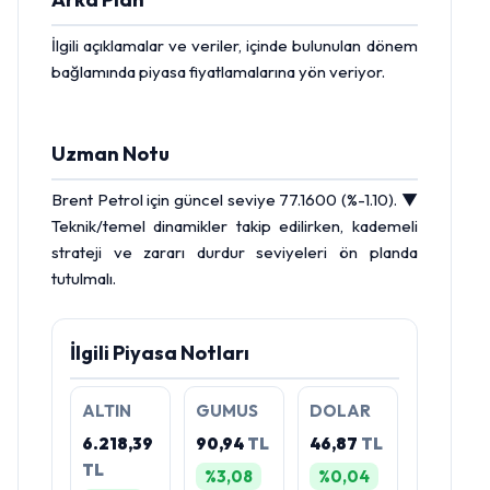
İlgili açıklamalar ve veriler, içinde bulunulan dönem
bağlamında piyasa fiyatlamalarına yön veriyor.
Uzman Notu
Brent Petrol
için güncel seviye 77.1600 (%-1.10). ▼
Teknik/temel dinamikler takip edilirken, kademeli
strateji ve zararı durdur seviyeleri ön planda
tutulmalı.
İlgili Piyasa Notları
ALTIN
GUMUS
DOLAR
6.218,39
90,94
TL
46,87
TL
TL
%3,08
%0,04