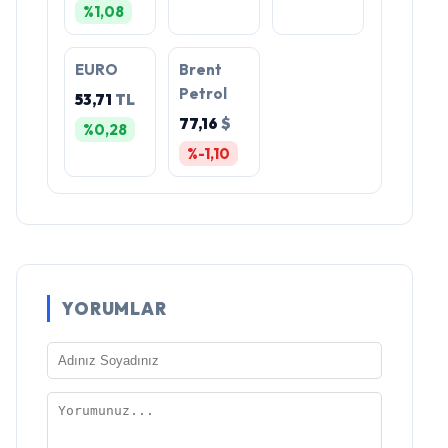
%1,08
EURO
Brent
Petrol
53,71
TL
77,16
$
%0,28
%-1,10
YORUMLAR