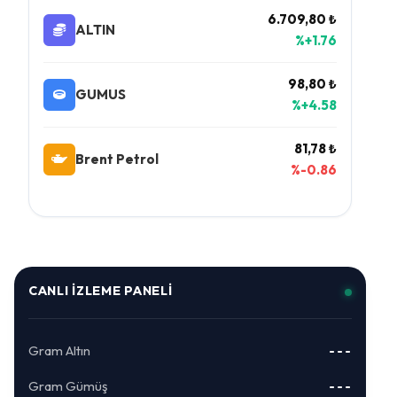
6.709,80 ₺
ALTIN
%+1.76
98,80 ₺
GUMUS
%+4.58
81,78 ₺
Brent Petrol
%-0.86
CANLI İZLEME PANELI
Gram Altın
---
Gram Gümüş
---