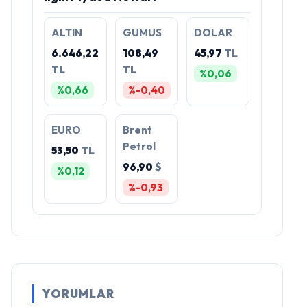
ALTIN
GUMUS
DOLAR
6.646,22
108,49
45,97
TL
TL
TL
%0,06
%0,66
%-0,40
EURO
Brent
Petrol
53,50
TL
96,90
$
%0,12
%-0,93
YORUMLAR