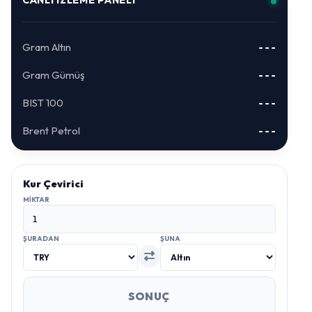
Gram Altın
---
Gram Gümüş
---
BIST 100
---
Brent Petrol
---
Kur Çevirici
MIKTAR
ŞURADAN
ŞUNA
SONUÇ