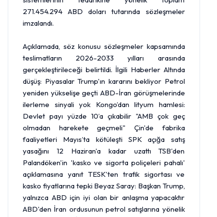
271.454.294 ABD doları tutarında sözleşmeler
imzalandı.
Açıklamada, söz konusu sözleşmeler kapsamında
teslimatların 2026-2033 yılları arasında
gerçekleştirileceği belirtildi. İlgili Haberler Altında
düşüş: Piyasalar Trump'ın kararını bekliyor
Petrol
yeniden yükselişe geçti ABD-İran görüşmelerinde
ilerleme sinyali yok Kongo’dan lityum hamlesi:
Devlet payı yüzde 10’a çıkabilir "AMB çok geç
olmadan harekete geçmeli" Çin'de fabrika
faaliyetleri Mayıs’ta kötüleşti
SPK
açığa satış
yasağını 12 Haziran'a kadar uzattı TSB'den
Palandöken'in 'kasko ve sigorta poliçeleri pahalı'
açıklamasına yanıt TESK'ten trafik sigortası ve
kasko fiyatlarına tepki Beyaz Saray: Başkan Trump,
yalnızca ABD için iyi olan bir anlaşma yapacaktır
ABD'den İran ordusunun petrol satışlarına yönelik