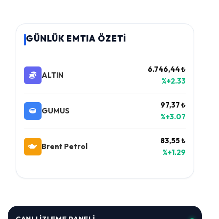
GÜNLÜK EMTIA ÖZETİ
6.746,44 ₺
ALTIN
%+2.33
97,37 ₺
GUMUS
%+3.07
83,55 ₺
Brent Petrol
%+1.29
CANLI İZLEME PANELI