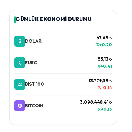
GÜNLÜK EKONOMİ DURUMU
47,69 ₺
DOLAR
%+0.20
55,13 ₺
EURO
%+0.41
13.779,39 ₺
BIST 100
%-0.14
3.098.448,41 ₺
BITCOIN
%+0.13