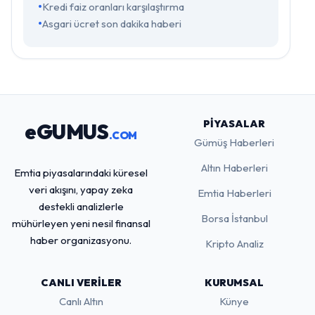
Kredi faiz oranları karşılaştırma
Asgari ücret son dakika haberi
PIYASALAR
eGUMUS
.COM
Gümüş Haberleri
Altın Haberleri
Emtia piyasalarındaki küresel
veri akışını, yapay zeka
Emtia Haberleri
destekli analizlerle
Borsa İstanbul
mühürleyen yeni nesil finansal
haber organizasyonu.
Kripto Analiz
CANLI VERILER
KURUMSAL
Canlı Altın
Künye