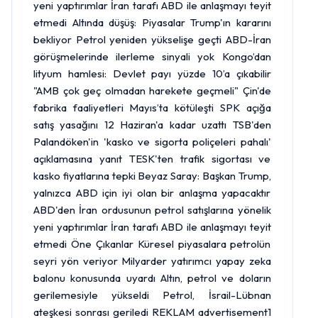
yeni yaptırımlar İran tarafı ABD ile anlaşmayı teyit
etmedi Altında düşüş: Piyasalar Trump'ın kararını
bekliyor Petrol yeniden yükselişe geçti ABD-İran
görüşmelerinde ilerleme sinyali yok Kongo’dan
lityum hamlesi: Devlet payı yüzde 10’a çıkabilir
"AMB çok geç olmadan harekete geçmeli" Çin'de
fabrika faaliyetleri Mayıs’ta kötüleşti SPK açığa
satış yasağını 12 Haziran'a kadar uzattı TSB'den
Palandöken'in 'kasko ve sigorta poliçeleri pahalı'
açıklamasına yanıt TESK'ten trafik sigortası ve
kasko fiyatlarına tepki Beyaz Saray: Başkan Trump,
yalnızca ABD için iyi olan bir anlaşma yapacaktır
ABD'den İran ordusunun petrol satışlarına yönelik
yeni yaptırımlar İran tarafı ABD ile anlaşmayı teyit
etmedi Öne Çıkanlar Küresel piyasalara petrolün
seyri yön veriyor Milyarder yatırımcı yapay zeka
balonu konusunda uyardı
Altın
, petrol ve doların
gerilemesiyle yükseldi Petrol, İsrail-Lübnan
ateşkesi sonrası geriledi REKLAM advertisement1