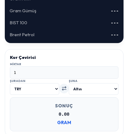
Gram Gümüş
---
BIST 100
---
Brent Petrol
---
Kur Çevirici
MIKTAR
ŞURADAN
ŞUNA
SONUÇ
0.00
GRAM