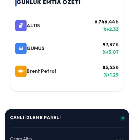
GÜNLÜK EMTIA ÖZETİ
6.746,44 ₺
ALTIN
%+2.33
97,37 ₺
GUMUS
%+3.07
83,55 ₺
Brent Petrol
%+1.29
CANLI İZLEME PANELI
Gram Altın
---