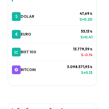
47,69 ₺
DOLAR
%+0.20
55,13 ₺
EURO
%+0.41
13.779,39 ₺
BIST 100
%-0.14
3.098.571,93 ₺
BITCOIN
%+0.13