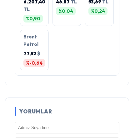
6.207,40
46,87
TL
53,69
TL
TL
%0,04
%0,24
%0,90
Brent
Petrol
77,52
$
%-0,64
YORUMLAR