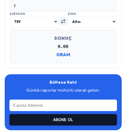
ŞURADAN
ŞUNA
SONUÇ
0.00
GRAM
Bültene Katıl
Günlük raporlar mühürlü olarak gelsin.
ABONE OL