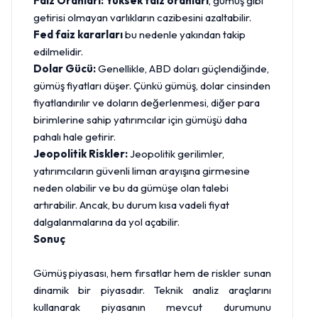
Faiz Oranları:
Yüksek faiz oranları
, gümüş gibi
getirisi olmayan varlıkların cazibesini azaltabilir.
Fed faiz kararları
bu nedenle yakından takip
edilmelidir.
Dolar Gücü:
Genellikle, ABD doları güçlendiğinde,
gümüş fiyatları düşer. Çünkü gümüş, dolar cinsinden
fiyatlandırılır ve doların değerlenmesi, diğer para
birimlerine sahip yatırımcılar için gümüşü daha
pahalı hale getirir.
Jeopolitik Riskler:
Jeopolitik gerilimler,
yatırımcıların güvenli liman arayışına girmesine
neden olabilir ve bu da gümüşe olan talebi
artırabilir. Ancak, bu durum kısa vadeli fiyat
dalgalanmalarına da yol açabilir.
Sonuç
Gümüş piyasası, hem fırsatlar hem de riskler sunan
dinamik bir piyasadır. Teknik analiz araçlarını
kullanarak piyasanın mevcut durumunu