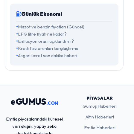
Günlük Ekonomi
Mazot ve benzin fiyatları (Güncel)
LPG litre fiyatı ne kadar?
Enflasyon oranı açıklandı mı?
Kredi faiz oranları karşılaştırma
Asgari ücret son dakika haberi
PIYASALAR
eGUMUS
.COM
Gümüş Haberleri
Altın Haberleri
Emtia piyasalarındaki küresel
veri akışını, yapay zeka
Emtia Haberleri
destekli analizlerle