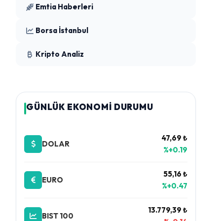
Emtia Haberleri
Borsa İstanbul
Kripto Analiz
GÜNLÜK EKONOMİ DURUMU
47,69 ₺
DOLAR
%+0.19
55,16 ₺
EURO
%+0.47
13.779,39 ₺
BIST 100