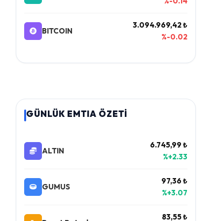
%-0.14
3.094.969,42 ₺
BITCOIN
%-0.02
GÜNLÜK EMTIA ÖZETİ
6.745,99 ₺
ALTIN
%+2.33
97,36 ₺
GUMUS
%+3.07
83,55 ₺