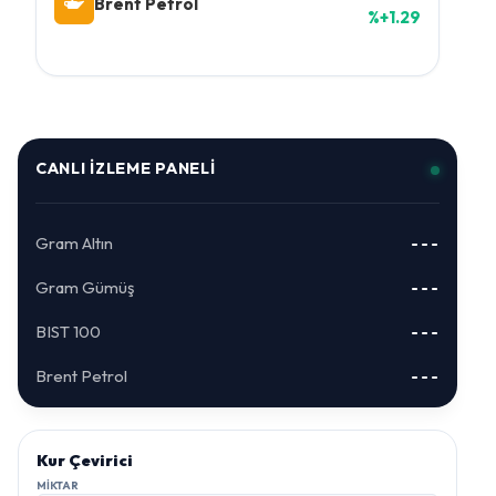
Brent Petrol
%+1.29
CANLI İZLEME PANELI
Gram Altın
---
Gram Gümüş
---
BIST 100
---
Brent Petrol
---
Kur Çevirici
MIKTAR