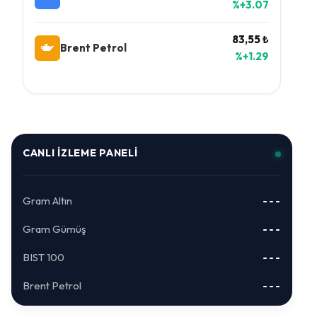
%+3.07
83,55 ₺
Brent Petrol
%+1.29
CANLI İZLEME PANELI
Gram Altın
---
Gram Gümüş
---
BIST 100
---
Brent Petrol
---