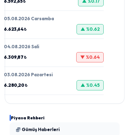
6.592,65 ₺
▲ %0.17
05.08.2026 Carsamba
6.623,64 ₺
▲ %0.62
04.08.2026 Sali
6.309,87 ₺
▼ %0.64
03.08.2026 Pazartesi
6.280,20 ₺
▲ %0.45
Piyasa Rehberi
Gümüş Haberleri