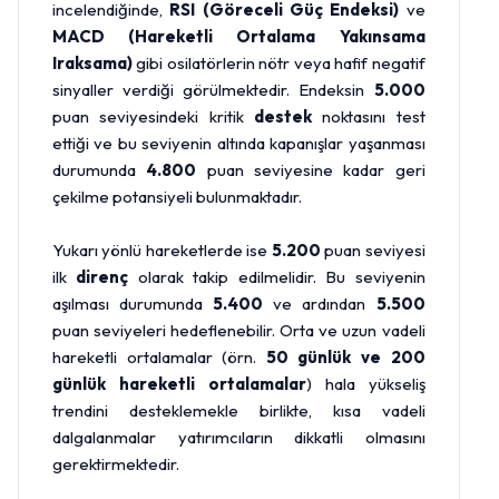
incelendiğinde,
RSI (Göreceli Güç Endeksi)
ve
MACD (Hareketli Ortalama Yakınsama
Iraksama)
gibi osilatörlerin nötr veya hafif negatif
sinyaller verdiği görülmektedir. Endeksin
5.000
puan seviyesindeki kritik
destek
noktasını test
ettiği ve bu seviyenin altında kapanışlar yaşanması
durumunda
4.800
puan seviyesine kadar geri
çekilme potansiyeli bulunmaktadır.
Yukarı yönlü hareketlerde ise
5.200
puan seviyesi
ilk
direnç
olarak takip edilmelidir. Bu seviyenin
aşılması durumunda
5.400
ve ardından
5.500
puan seviyeleri hedeflenebilir. Orta ve uzun vadeli
hareketli ortalamalar (örn.
50 günlük ve 200
günlük hareketli ortalamalar
) hala yükseliş
trendini desteklemekle birlikte, kısa vadeli
dalgalanmalar yatırımcıların dikkatli olmasını
gerektirmektedir.