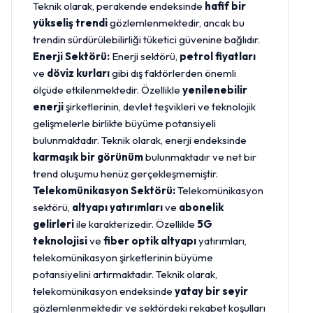
Teknik olarak, perakende endeksinde
hafif bir
yükseliş trendi
gözlemlenmektedir, ancak bu
trendin sürdürülebilirliği tüketici güvenine bağlıdır.
Enerji Sektörü:
Enerji sektörü,
petrol fiyatları
ve
döviz kurları
gibi dış faktörlerden önemli
ölçüde etkilenmektedir. Özellikle
yenilenebilir
enerji
şirketlerinin, devlet teşvikleri ve teknolojik
gelişmelerle birlikte büyüme potansiyeli
bulunmaktadır. Teknik olarak, enerji endeksinde
karmaşık bir görünüm
bulunmaktadır ve net bir
trend oluşumu henüz gerçekleşmemiştir.
Telekomünikasyon Sektörü:
Telekomünikasyon
sektörü,
altyapı yatırımları
ve
abonelik
gelirleri
ile karakterizedir. Özellikle
5G
teknolojisi
ve
fiber optik altyapı
yatırımları,
telekomünikasyon şirketlerinin büyüme
potansiyelini artırmaktadır. Teknik olarak,
telekomünikasyon endeksinde
yatay bir seyir
gözlemlenmektedir ve sektördeki rekabet koşulları