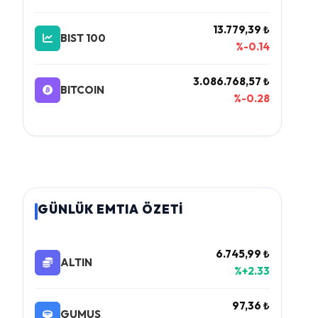
13.779,39 ₺
BIST 100
%-0.14
3.086.768,57 ₺
BITCOIN
%-0.28
GÜNLÜK EMTIA ÖZETİ
6.745,99 ₺
ALTIN
%+2.33
97,36 ₺
GUMUS