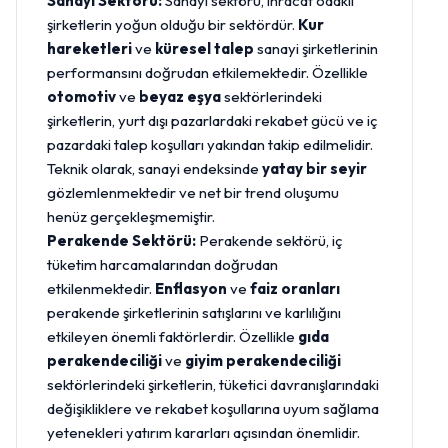
Sanayi Sektörü:
Sanayi sektörü, ihracat odaklı
şirketlerin yoğun olduğu bir sektördür.
Kur
hareketleri
ve
küresel talep
sanayi şirketlerinin
performansını doğrudan etkilemektedir. Özellikle
otomotiv
ve
beyaz eşya
sektörlerindeki
şirketlerin, yurt dışı pazarlardaki rekabet gücü ve iç
pazardaki talep koşulları yakından takip edilmelidir.
Teknik olarak, sanayi endeksinde
yatay bir seyir
gözlemlenmektedir ve net bir trend oluşumu
henüz gerçekleşmemiştir.
Perakende Sektörü:
Perakende sektörü, iç
tüketim harcamalarından doğrudan
etkilenmektedir.
Enflasyon
ve
faiz oranları
perakende şirketlerinin satışlarını ve karlılığını
etkileyen önemli faktörlerdir. Özellikle
gıda
perakendeciliği
ve
giyim perakendeciliği
sektörlerindeki şirketlerin, tüketici davranışlarındaki
değişikliklere ve rekabet koşullarına uyum sağlama
yetenekleri yatırım kararları açısından önemlidir.