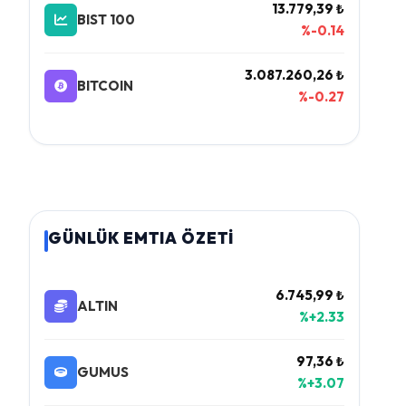
13.779,39 ₺
BIST 100
%-0.14
3.087.260,26 ₺
BITCOIN
%-0.27
GÜNLÜK EMTIA ÖZETİ
6.745,99 ₺
ALTIN
%+2.33
97,36 ₺
GUMUS
%+3.07