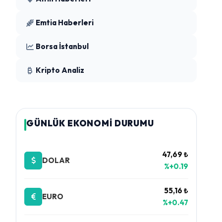
Emtia Haberleri
Borsa İstanbul
Kripto Analiz
GÜNLÜK EKONOMİ DURUMU
47,69 ₺
DOLAR
%+0.19
55,16 ₺
EURO
%+0.47