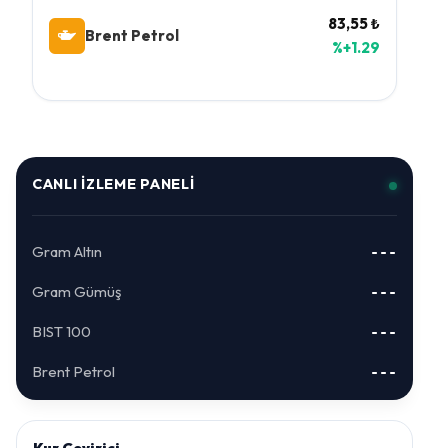
83,55 ₺
Brent Petrol
%+1.29
CANLI İZLEME PANELI
Gram Altın
---
Gram Gümüş
---
BIST 100
---
Brent Petrol
---