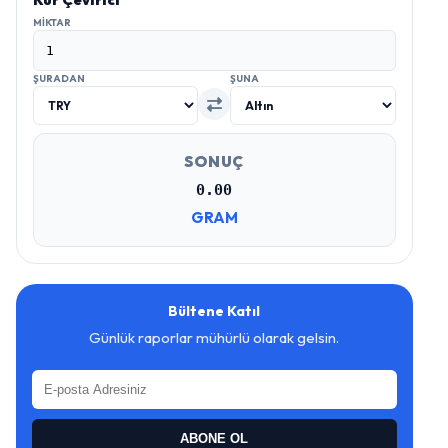
Kur Çevirici
MIKTAR
ŞURADAN
ŞUNA
SONUÇ
0.00
GRAM
Bültene Katıl
Günlük raporlar mühürlü olarak gelsin.
ABONE OL