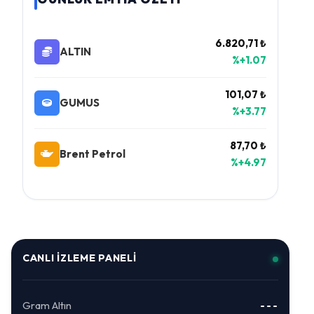
6.820,71 ₺
ALTIN
%+1.07
101,07 ₺
GUMUS
%+3.77
87,70 ₺
Brent Petrol
%+4.97
CANLI İZLEME PANELI
Gram Altın
---