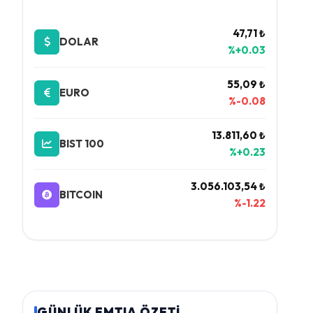
47,71 ₺
DOLAR
%+0.03
55,09 ₺
EURO
%-0.08
13.811,60 ₺
BIST 100
%+0.23
3.056.103,54 ₺
BITCOIN
%-1.22
GÜNLÜK EMTIA ÖZETİ