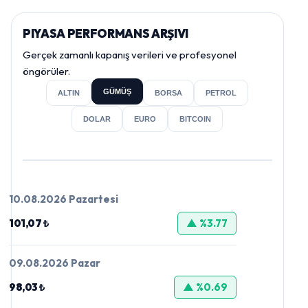
PIYASA PERFORMANS ARŞIVI
Gerçek zamanlı kapanış verileri ve profesyonel
öngörüler.
GÜMÜŞ
ALTIN
BORSA
PETROL
DOLAR
EURO
BITCOIN
10.08.2026 Pazartesi
101,07 ₺
▲ %3.77
09.08.2026 Pazar
98,03 ₺
▲ %0.69