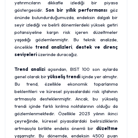
yatırımcıların dikkatle izlediği bir piyasa
göstergesidir.
Son bir yıllık performansı
göz
önünde bulundurduğumuzda, endeksin dalgalı bir
seyir izlediği ve belirli dönemlerdeki yüksek getiri
potansiyeline karşın risk içeren düzeltmeler
yaşadığı gözlemlenmiştir. Bu teknik analizde,
öncelikle
trend analizleri
,
destek ve direnç
seviyeleri
üzerinde duracağız.
Trend analizi
açısından, BIST 100 son aylarda
genel olarak bir
yükseliş trendi
içinde yer almıştır.
Bu trend, özellikle ekonomik toparlanma
beklentileri ve küresel piyasalardaki risk iştahının
artmasıyla desteklenmiştir. Ancak, bu yükseliş
trendi içinde farklı kırılma noktalarının olduğu da
gözlemlenmektedir. Özellikle 2023 yılının ikinci
çeyreğinde, küresel piyasalardaki belirsizliklerin
artmasıyla birlikte endeks önemli bir
düzeltme
yaşamıştır. Bu dönemde, endeksin 4500 puan