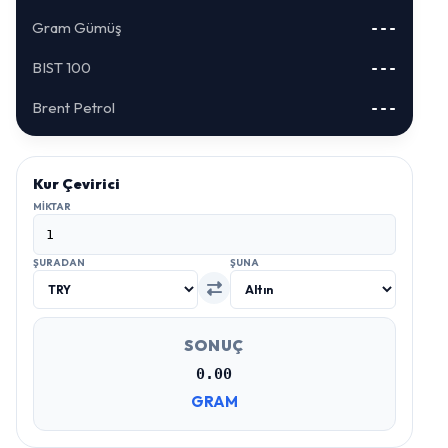
Gram Gümüş
---
BIST 100
---
Brent Petrol
---
Kur Çevirici
MIKTAR
ŞURADAN
ŞUNA
SONUÇ
0.00
GRAM