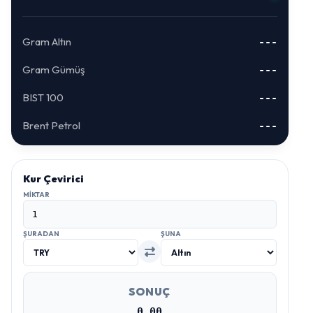
Gram Altın
---
Gram Gümüş
---
BIST 100
---
Brent Petrol
---
Kur Çevirici
MIKTAR
ŞURADAN
ŞUNA
SONUÇ
0.00