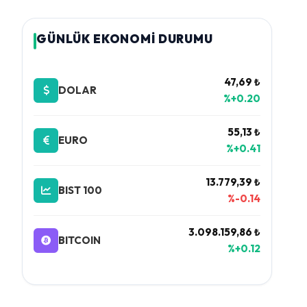
GÜNLÜK EKONOMİ DURUMU
47,69 ₺
DOLAR
%+0.20
55,13 ₺
EURO
%+0.41
13.779,39 ₺
BIST 100
%-0.14
3.098.159,86 ₺
BITCOIN
%+0.12