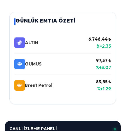
GÜNLÜK EMTIA ÖZETİ
6.746,44 ₺
ALTIN
%+2.33
97,37 ₺
GUMUS
%+3.07
83,55 ₺
Brent Petrol
%+1.29
CANLI İZLEME PANELI