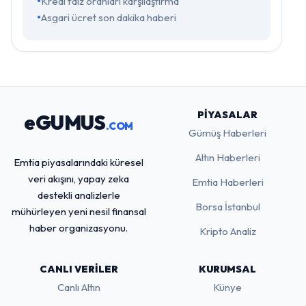
Kredi faiz oranları karşılaştırma
Asgari ücret son dakika haberi
PIYASALAR
eGUMUS
.COM
Gümüş Haberleri
Altın Haberleri
Emtia piyasalarındaki küresel
veri akışını, yapay zeka
Emtia Haberleri
destekli analizlerle
Borsa İstanbul
mühürleyen yeni nesil finansal
haber organizasyonu.
Kripto Analiz
CANLI VERILER
KURUMSAL
Canlı Altın
Künye