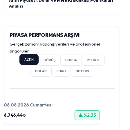
Altın Piyasası, Dolar ve Merkez Bankası Politikaları
Analizi
PIYASA PERFORMANS ARŞIVI
Gerçek zamanlı kapanış verileri ve profesyonel
öngörüler.
ALTIN
GÜMÜŞ
BORSA
PETROL
DOLAR
EURO
BITCOIN
08.08.2026 Cumartesi
6.746,44 ₺
▲ %2.33