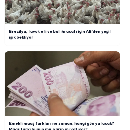
Brezilya, tavuk eti ve bal ihracatı için AB'den yeşil
ışık bekliyor
Emekli maaş farkları ne zaman, hangi gün yatacak?
Maaş farkı bugün mü, yarın mı yatıyor?