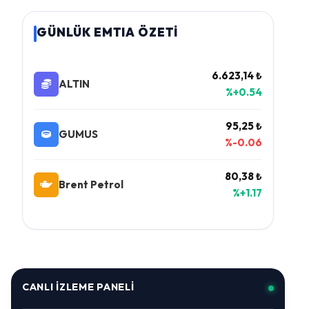
GÜNLÜK EMTIA ÖZETİ
6.623,14 ₺
ALTIN
%+0.54
95,25 ₺
GUMUS
%-0.06
80,38 ₺
Brent Petrol
%+1.17
CANLI İZLEME PANELI