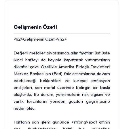
Gelişmenin Özeti
<h2>Gelişmenin Özeti</h2>
Değerli metaller piyasasında,
altın
fiyatları üst üste
ikinci haftayı da kayıpla kapatarak yatırımcıların
dikkatini çekti. Özellikle Amerika Birleşik Devletleri
Merkez Bankası
'nın (
Fed
) faiz artırımlarına devam
edebileceği beklentileri ve küresel enflasyon
endişeleri, sarı metal üzerinde belirgin bir baskı
oluşturdu. Bu durum, yatırımcıların risk algısını ve
varlık tercihlerini yeniden gözden geçirmesine
neden oldu.
Haftanın son işlem gününde <strong>spot altının
ons fiyatı</strong> hafif bir yükselişle