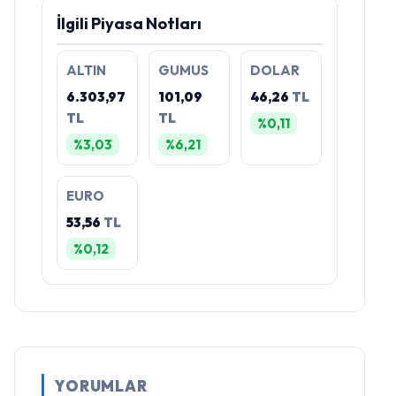
İlgili Piyasa Notları
ALTIN
GUMUS
DOLAR
6.303,97
101,09
46,26
TL
TL
TL
%0,11
%3,03
%6,21
EURO
53,56
TL
%0,12
YORUMLAR