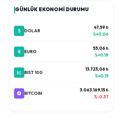
GÜNLÜK EKONOMİ DURUMU
47,59 ₺
DOLAR
%+0.06
55,06 ₺
EURO
%+0.19
13.723,06 ₺
BIST 100
%+0.15
3.063.169,15 ₺
BITCOIN
%-0.37