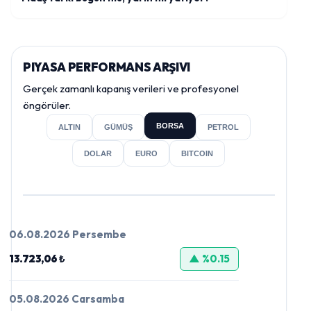
PIYASA PERFORMANS ARŞIVI
Gerçek zamanlı kapanış verileri ve profesyonel
öngörüler.
BORSA
ALTIN
GÜMÜŞ
PETROL
DOLAR
EURO
BITCOIN
06.08.2026 Persembe
13.723,06 ₺
▲ %0.15
05.08.2026 Carsamba