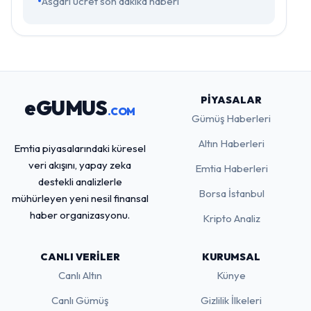
Asgari ücret son dakika haberi
PIYASALAR
eGUMUS
.COM
Gümüş Haberleri
Altın Haberleri
Emtia piyasalarındaki küresel
veri akışını, yapay zeka
Emtia Haberleri
destekli analizlerle
Borsa İstanbul
mühürleyen yeni nesil finansal
haber organizasyonu.
Kripto Analiz
CANLI VERILER
KURUMSAL
Canlı Altın
Künye
Canlı Gümüş
Gizlilik İlkeleri