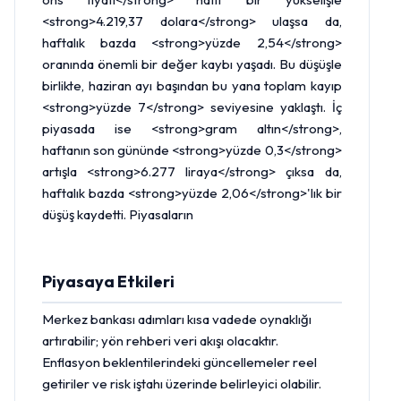
<strong>4.219,37 dolara</strong> ulaşsa da,
haftalık bazda <strong>yüzde 2,54</strong>
oranında önemli bir değer kaybı yaşadı. Bu düşüşle
birlikte, haziran ayı başından bu yana toplam kayıp
<strong>yüzde 7</strong> seviyesine yaklaştı. İç
piyasada ise <strong>gram altın</strong>,
haftanın son gününde <strong>yüzde 0,3</strong>
artışla <strong>6.277 liraya</strong> çıksa da,
haftalık bazda <strong>yüzde 2,06</strong>'lık bir
düşüş kaydetti. Piyasaların
Piyasaya Etkileri
Merkez bankası adımları kısa vadede oynaklığı
artırabilir; yön rehberi veri akışı olacaktır.
Enflasyon beklentilerindeki güncellemeler reel
getiriler ve risk iştahı üzerinde belirleyici olabilir.