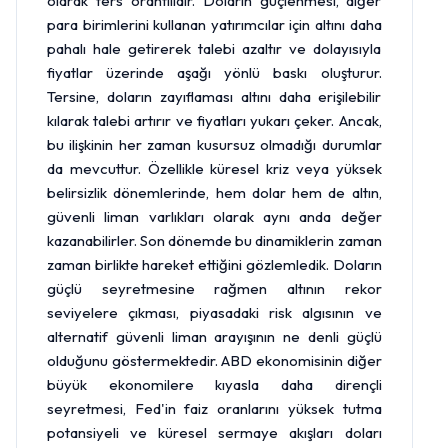
olarak ters orantılıdır. Doların güçlenmesi, diğer
para birimlerini kullanan yatırımcılar için altını daha
pahalı hale getirerek talebi azaltır ve dolayısıyla
fiyatlar üzerinde aşağı yönlü baskı oluşturur.
Tersine, doların zayıflaması altını daha erişilebilir
kılarak talebi artırır ve fiyatları yukarı çeker. Ancak,
bu ilişkinin her zaman kusursuz olmadığı durumlar
da mevcuttur. Özellikle küresel kriz veya yüksek
belirsizlik dönemlerinde, hem dolar hem de altın,
güvenli liman varlıkları olarak aynı anda değer
kazanabilirler. Son dönemde bu dinamiklerin zaman
zaman birlikte hareket ettiğini gözlemledik. Doların
güçlü seyretmesine rağmen altının rekor
seviyelere çıkması, piyasadaki risk algısının ve
alternatif güvenli liman arayışının ne denli güçlü
olduğunu göstermektedir. ABD ekonomisinin diğer
büyük ekonomilere kıyasla daha dirençli
seyretmesi, Fed'in faiz oranlarını yüksek tutma
potansiyeli ve küresel sermaye akışları doları