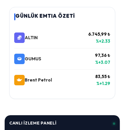
GÜNLÜK EMTIA ÖZETİ
6.745,99 ₺
ALTIN
%+2.33
97,36 ₺
GUMUS
%+3.07
83,55 ₺
Brent Petrol
%+1.29
CANLI İZLEME PANELI