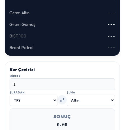
Gram Altın
---
Gram Gümüş
---
BIST 100
---
Brent Petrol
---
Kur Çevirici
MIKTAR
ŞURADAN
ŞUNA
SONUÇ
0.00