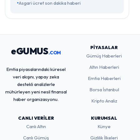
Asgari ücret son dakika haberi
PIYASALAR
eGUMUS
.COM
Gümüş Haberleri
Altın Haberleri
Emtia piyasalarındaki küresel
veri akışını, yapay zeka
Emtia Haberleri
destekli analizlerle
Borsa İstanbul
mühürleyen yeni nesil finansal
haber organizasyonu.
Kripto Analiz
CANLI VERILER
KURUMSAL
Canlı Altın
Künye
Canlı Gümüş
Gizlilik İlkeleri