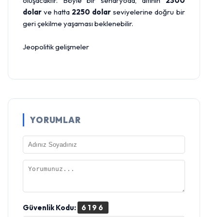
oluşacaktır. Böyle bir senaryoda, altının
2300
dolar
ve hatta
2250 dolar
seviyelerine doğru bir
geri çekilme yaşaması beklenebilir.
Jeopolitik gelişmeler
YORUMLAR
Güvenlik Kodu:
6196