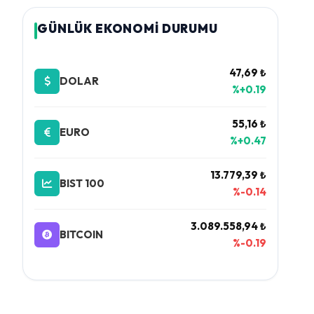
GÜNLÜK EKONOMİ DURUMU
47,69 ₺
DOLAR
%+0.19
55,16 ₺
EURO
%+0.47
13.779,39 ₺
BIST 100
%-0.14
3.089.558,94 ₺
BITCOIN
%-0.19