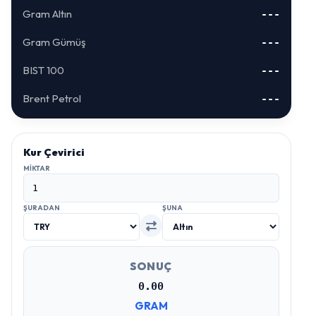
Gram Altın
---
Gram Gümüş
---
BIST 100
---
Brent Petrol
---
Kur Çevirici
MIKTAR
ŞURADAN
ŞUNA
SONUÇ
0.00
GRAM