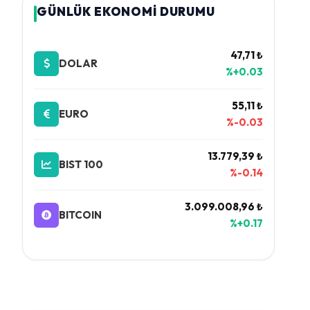
GÜNLÜK EKONOMİ DURUMU
47,71 ₺
DOLAR
%+0.03
55,11 ₺
EURO
%-0.03
13.779,39 ₺
BIST 100
%-0.14
3.099.008,96 ₺
BITCOIN
%+0.17