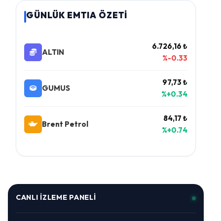
GÜNLÜK EMTIA ÖZETİ
6.726,16 ₺
ALTIN
%-0.33
97,73 ₺
GUMUS
%+0.34
84,17 ₺
Brent Petrol
%+0.74
CANLI İZLEME PANELI