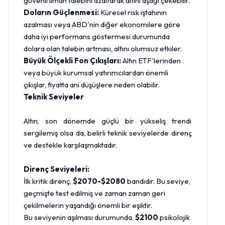
güvenli liman talebini azaltarak altını aşağı çekebilir.
Doların Güçlenmesi:
Küresel risk iştahının
azalması veya ABD'nin diğer ekonomilere göre
daha iyi performans göstermesi durumunda
dolara olan talebin artması, altını olumsuz etkiler.
Büyük Ölçekli Fon Çıkışları:
Altın ETF'lerinden
veya büyük kurumsal yatırımcılardan önemli
çıkışlar, fiyatta ani düşüşlere neden olabilir.
Teknik Seviyeler
Altın, son dönemde güçlü bir yükseliş trendi
sergilemiş olsa da, belirli teknik seviyelerde direnç
ve destekle karşılaşmaktadır.
Direnç Seviyeleri:
İlk kritik direnç,
$2070-$2080
bandıdır. Bu seviye,
geçmişte test edilmiş ve zaman zaman geri
çekilmelerin yaşandığı önemli bir eşiktir.
Bu seviyenin aşılması durumunda,
$2100
psikolojik