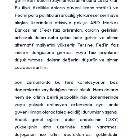
getirirken, doların zayıflaması altını daha cazip kılar.
Bu ilişki, özellikle doların güvenli liman statüsü ve
Fed'in para politikaları aracılığıyla küresel sermaye
akışları üzerindeki etkisiyle pekişir. ABD Merkez
Bankası'nın (Fed) faiz artırımları, doların getirisini
artırarak doları daha çekici hale getirir ve altının
alternatif maliyetini yükseltir. Tersine, Fed'in faiz
indirim döngüsüne girmesi veya faiz oranlarını
düşük tutması, doların değerini düşürür ve altının
cazibesini artırır.
Son zamanlarda bu ters korelasyonun bazı
dönemlerde zayıfladığına tanık olduk. Hem doların
hem de altının belirli jeopolitik risk dönemlerinde
veya yüksek enflasyon ortamında aynı anda
güvenli liman olarak talep edildiği durumlar yaşandı.
Ancak genel eğilim, dolar endeksinin (DXY)
yükselişinin altın üzerinde baskı yaratması,
düşüşünün ise altını desteklemesi şeklindedir.