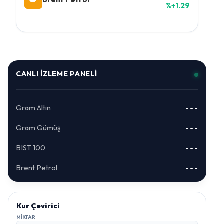
%+1.29
CANLI İZLEME PANELI
Gram Altın
---
Gram Gümüş
---
BIST 100
---
Brent Petrol
---
Kur Çevirici
MIKTAR