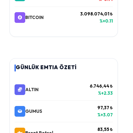
3.098.074,01 ₺
BITCOIN
%+0.11
GÜNLÜK EMTIA ÖZETİ
6.746,44 ₺
ALTIN
%+2.33
97,37 ₺
GUMUS
%+3.07
83,55 ₺
Brent Petrol