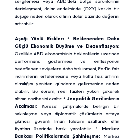
sergilemesi veya ABD'deki bütçe sorunlarının
derinleşmesi, dolar endeksinde (DXY) keskin bir
düşüşe neden olarak altının dolar bazında değerini
artırabilir.
Aşağı Yönlü Riskler:
*
Beklenenden Daha
Güçlü Ekonomik Büyüme ve Dezenflasyon:
Özellikle ABD ekonomisinin beklentilerin üzerinde
performans göstermesi ve enflasyonun
hedeflenen seviyelere daha hızlı inmesi, Fed'in faiz
indirimlerini ertelemesine veya hatta faiz artırımı
olasılığını yeniden gündeme getirmesine neden
olabilir. Bu durum, reel faizleri yukarı çekerek
altının cazibesini azaltır. *
Jeopolitik Gerilimlerin
Azalması:
Küresel çatışmalarda belirgin bir
sakinleşme veya diplomatik çözümlerin ortaya
çıkması, güvenli liman talebini azaltarak altın
fiyatları üzerinde baskı yaratabilir. *
Merkez
Bankası Politikalarında Şahinleşme:
Merkez