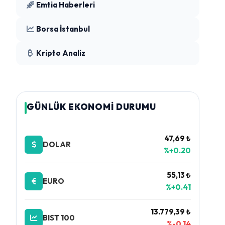
Emtia Haberleri
Borsa İstanbul
Kripto Analiz
GÜNLÜK EKONOMİ DURUMU
47,69 ₺
DOLAR
%+0.20
55,13 ₺
EURO
%+0.41
13.779,39 ₺
BIST 100
%-0.14