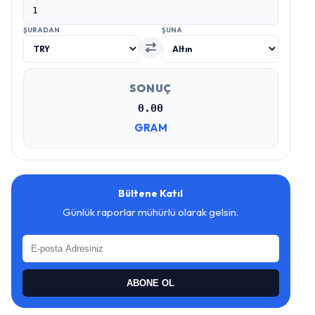
ŞURADAN
ŞUNA
SONUÇ
0.00
GRAM
Bültene Katıl
Günlük raporlar mühürlü olarak gelsin.
ABONE OL