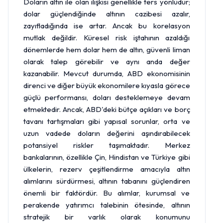
Doların altın ile olan ilişkisi genellikle ters yönlüdür;
dolar güçlendiğinde altının cazibesi azalır,
zayıfladığında ise artar. Ancak bu korelasyon
mutlak değildir. Küresel risk iştahının azaldığı
dönemlerde hem dolar hem de altın, güvenli liman
olarak talep görebilir ve aynı anda değer
kazanabilir. Mevcut durumda, ABD ekonomisinin
direnci ve diğer büyük ekonomilere kıyasla görece
güçlü performansı, doları desteklemeye devam
etmektedir. Ancak, ABD'deki bütçe açıkları ve borç
tavanı tartışmaları gibi yapısal sorunlar, orta ve
uzun vadede doların değerini aşındırabilecek
potansiyel riskler taşımaktadır. Merkez
bankalarının, özellikle Çin, Hindistan ve Türkiye gibi
ülkelerin, rezerv çeşitlendirme amacıyla altın
alımlarını sürdürmesi, altının tabanını güçlendiren
önemli bir faktördür. Bu alımlar, kurumsal ve
perakende yatırımcı talebinin ötesinde, altının
stratejik bir varlık olarak konumunu