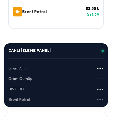
83,55 ₺
Brent Petrol
%+1.29
CANLI İZLEME PANELI
Gram Altın
---
Gram Gümüş
---
BIST 100
---
Brent Petrol
---