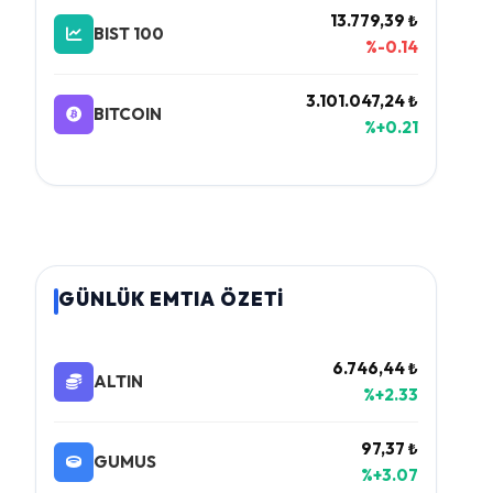
13.779,39 ₺
BIST 100
%-0.14
3.101.047,24 ₺
BITCOIN
%+0.21
GÜNLÜK EMTIA ÖZETİ
6.746,44 ₺
ALTIN
%+2.33
97,37 ₺
GUMUS
%+3.07