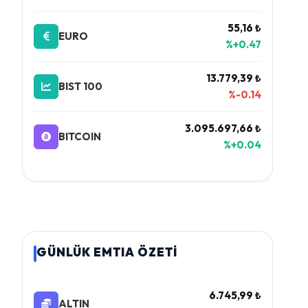
55,16 ₺
EURO
%+0.47
13.779,39 ₺
BIST 100
%-0.14
3.095.697,66 ₺
BITCOIN
%+0.04
GÜNLÜK EMTIA ÖZETİ
6.745,99 ₺
ALTIN