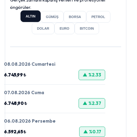
öngörüler.
ALTIN
GÜMÜŞ
BORSA
PETROL
DOLAR
EURO
BITCOIN
08.08.2026 Cumartesi
6.745,99 ₺
▲ %2.33
07.08.2026 Cuma
6.748,90 ₺
▲ %2.37
06.08.2026 Persembe
6.592,65 ₺
▲ %0.17