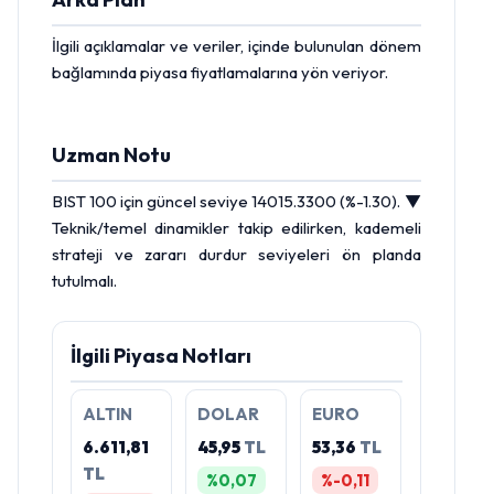
İlgili açıklamalar ve veriler, içinde bulunulan dönem
bağlamında piyasa fiyatlamalarına yön veriyor.
Uzman Notu
BIST
100 için güncel seviye 14015.3300 (%-1.30). ▼
Teknik/temel dinamikler takip edilirken, kademeli
strateji ve zararı durdur seviyeleri ön planda
tutulmalı.
İlgili Piyasa Notları
ALTIN
DOLAR
EURO
6.611,81
45,95
TL
53,36
TL
TL
%0,07
%-0,11