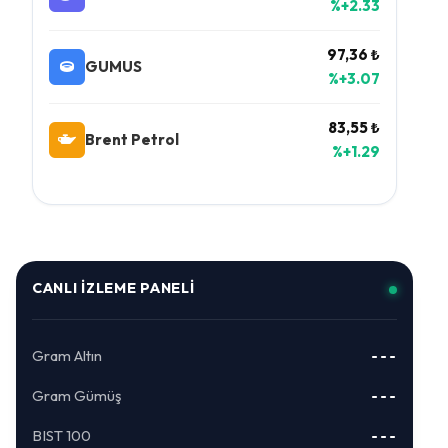
%+2.33
97,36 ₺
GUMUS
%+3.07
83,55 ₺
Brent Petrol
%+1.29
CANLI İZLEME PANELI
Gram Altın
---
Gram Gümüş
---
BIST 100
---