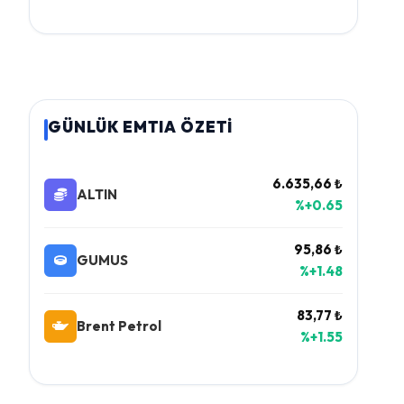
GÜNLÜK EMTIA ÖZETİ
6.635,66 ₺
ALTIN
%+0.65
95,86 ₺
GUMUS
%+1.48
83,77 ₺
Brent Petrol
%+1.55