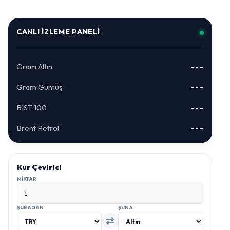
CANLI İZLEME PANELI
Gram Altın
---
Gram Gümüş
---
BIST 100
---
Brent Petrol
---
Kur Çevirici
MIKTAR
ŞURADAN
ŞUNA