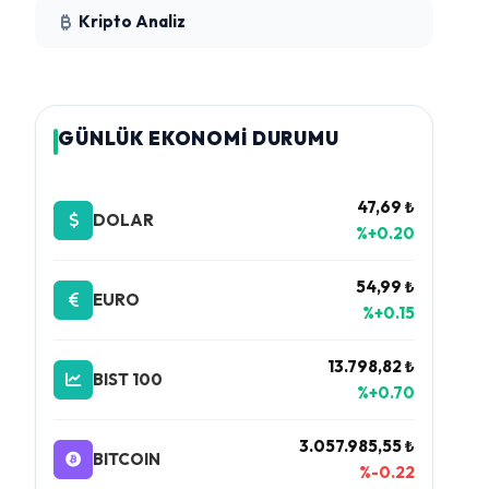
Kripto Analiz
GÜNLÜK EKONOMİ DURUMU
47,69 ₺
DOLAR
%+0.20
54,99 ₺
EURO
%+0.15
13.798,82 ₺
BIST 100
%+0.70
3.057.985,55 ₺
BITCOIN
%-0.22