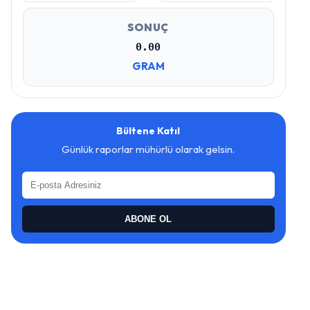
SONUÇ
0.00
GRAM
Bültene Katıl
Günlük raporlar mühürlü olarak gelsin.
ABONE OL