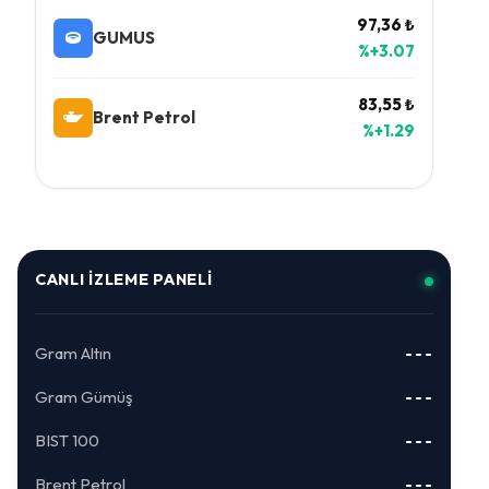
97,36 ₺
GUMUS
%+3.07
83,55 ₺
Brent Petrol
%+1.29
CANLI İZLEME PANELI
Gram Altın
---
Gram Gümüş
---
BIST 100
---
Brent Petrol
---