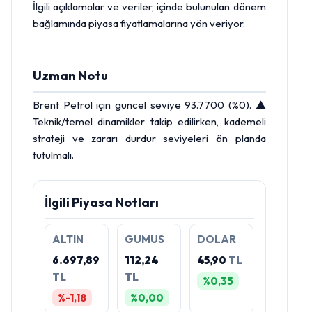
İlgili açıklamalar ve veriler, içinde bulunulan dönem
bağlamında piyasa fiyatlamalarına yön veriyor.
Uzman Notu
Brent Petrol
için güncel seviye 93.7700 (%0). ▲
Teknik/temel dinamikler takip edilirken, kademeli
strateji ve zararı durdur seviyeleri ön planda
tutulmalı.
İlgili Piyasa Notları
ALTIN
GUMUS
DOLAR
6.697,89
112,24
45,90
TL
TL
TL
%0,35
%-1,18
%0,00