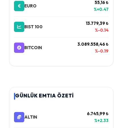
55,16 ₺
EURO
%+0.47
13.779,39 ₺
BIST 100
%-0.14
3.089.558,46 ₺
BITCOIN
%-0.19
GÜNLÜK EMTIA ÖZETİ
6.745,99 ₺
ALTIN
%+2.33