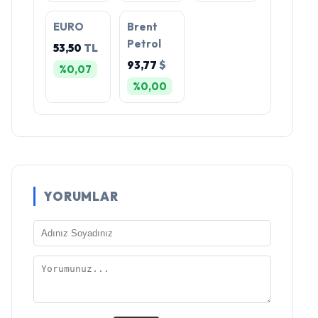
EURO
Brent
Petrol
53,50
TL
93,77
$
%0,07
%0,00
YORUMLAR