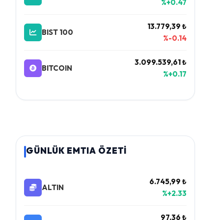
%+0.47
13.779,39 ₺
BIST 100
%-0.14
3.099.539,61 ₺
BITCOIN
%+0.17
GÜNLÜK EMTIA ÖZETİ
6.745,99 ₺
ALTIN
%+2.33
97,36 ₺