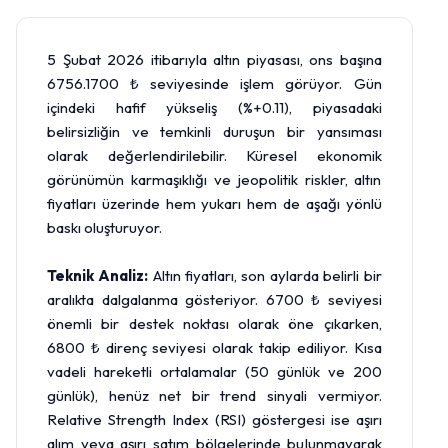
5 Şubat 2026 itibarıyla altın piyasası, ons başına
6756.1700 ₺ seviyesinde işlem görüyor. Gün
içindeki hafif yükseliş (%+0.11), piyasadaki
belirsizliğin ve temkinli duruşun bir yansıması
olarak değerlendirilebilir. Küresel ekonomik
görünümün karmaşıklığı ve jeopolitik riskler, altın
fiyatları üzerinde hem yukarı hem de aşağı yönlü
baskı oluşturuyor.
Teknik Analiz:
Altın fiyatları, son aylarda belirli bir
aralıkta dalgalanma gösteriyor. 6700 ₺ seviyesi
önemli bir destek noktası olarak öne çıkarken,
6800 ₺ direnç seviyesi olarak takip ediliyor. Kısa
vadeli hareketli ortalamalar (50 günlük ve 200
günlük), henüz net bir trend sinyali vermiyor.
Relative Strength Index (RSI) göstergesi ise aşırı
alım veya aşırı satım bölgelerinde bulunmayarak