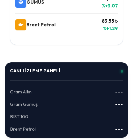
GUMUS
%+3.07
83,55 ₺
Brent Petrol
%+1.29
CANLI İZLEME PANELI
Gram Altın
---
Gram Gümüş
---
BIST 100
---
Brent Petrol
---