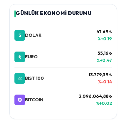
GÜNLÜK EKONOMİ DURUMU
47,69 ₺
DOLAR
%+0.19
55,16 ₺
EURO
%+0.47
13.779,39 ₺
BIST 100
%-0.14
3.096.064,88 ₺
BITCOIN
%+0.02