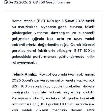
04.02.2026 21:09
•
59 Görüntülenme
Borsa İstanbul (BIST 100) için 4 Şubat 2026 tarihli
bu analizimizde, piyasanın genel durumu, teknik
göstergeler, yatırımcı davranışları ve ekonomik
gelişmeler ışığında kısa, orta ve uzun vadeli
beklentilerimizi değerlendireceğiz. Gerek küresel
gerekse yerel faktörlerin etkileşimi, BIST 100'ün
gelecekteki performansını şekillendirmede kritik
rol oynayacaktır.
Teknik Analiz:
Mevcut durumda (veri yok, ancak
2026 Şubat'ı için varsayımsal bir analiz yapıyoruz),
BIST 100'ün son birkaç aydaki hareketleri dikkate
alındığında, volatilite yüksek seyretmiş olabilir.
Varsayımsal olarak, endeksin 50 günlük hareketli
ortalaması (H.O.) 100 günlük H.O.'nın üzerinde ise,
kısa vadeli yükseliş trendinin devam ettiği