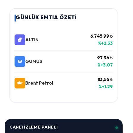
GÜNLÜK EMTIA ÖZETİ
6.745,99 ₺
ALTIN
%+2.33
97,36 ₺
GUMUS
%+3.07
83,55 ₺
Brent Petrol
%+1.29
CANLI İZLEME PANELI