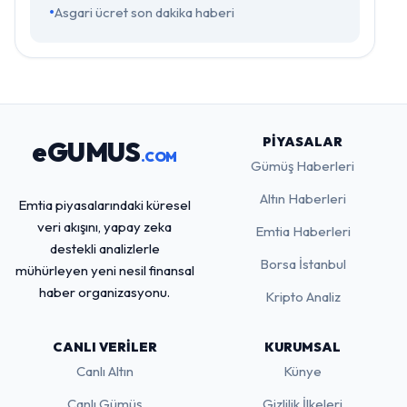
Asgari ücret son dakika haberi
PIYASALAR
eGUMUS
.COM
Gümüş Haberleri
Altın Haberleri
Emtia piyasalarındaki küresel
veri akışını, yapay zeka
Emtia Haberleri
destekli analizlerle
Borsa İstanbul
mühürleyen yeni nesil finansal
haber organizasyonu.
Kripto Analiz
CANLI VERILER
KURUMSAL
Canlı Altın
Künye
Canlı Gümüş
Gizlilik İlkeleri