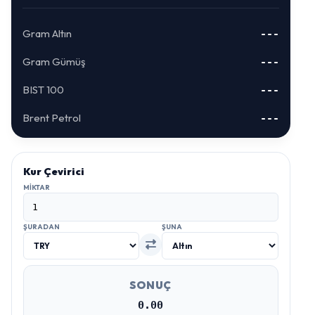
Gram Altın
---
Gram Gümüş
---
BIST 100
---
Brent Petrol
---
Kur Çevirici
MIKTAR
ŞURADAN
ŞUNA
SONUÇ
0.00