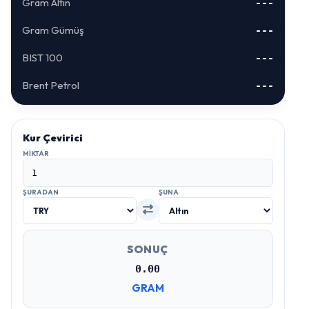
Gram Altın
---
Gram Gümüş
---
BIST 100
---
Brent Petrol
---
Kur Çevirici
MIKTAR
ŞURADAN
ŞUNA
SONUÇ
0.00
GRAM