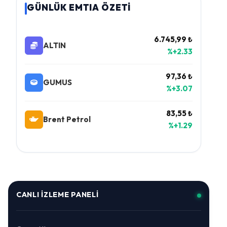
GÜNLÜK EMTIA ÖZETİ
6.745,99 ₺
ALTIN
%+2.33
97,36 ₺
GUMUS
%+3.07
83,55 ₺
Brent Petrol
%+1.29
CANLI İZLEME PANELI