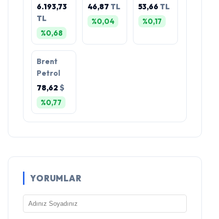
6.193,73
46,87
TL
53,66
TL
TL
%0,04
%0,17
%0,68
Brent
Petrol
78,62
$
%0,77
YORUMLAR