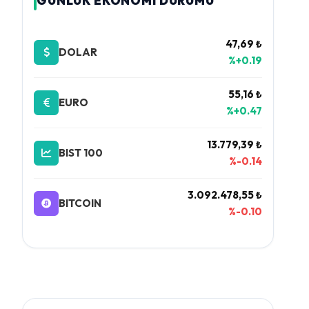
GÜNLÜK EKONOMİ DURUMU
47,69 ₺
DOLAR
%+0.19
55,16 ₺
EURO
%+0.47
13.779,39 ₺
BIST 100
%-0.14
3.092.478,55 ₺
BITCOIN
%-0.10