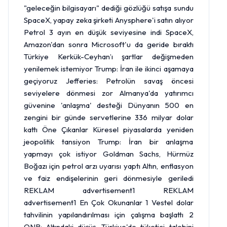
"geleceğin bilgisayarı" dediği gözlüğü satışa sundu
SpaceX, yapay zeka şirketi Anysphere'i satın alıyor
Petrol 3 ayın en düşük seviyesine indi SpaceX,
Amazon'dan sonra Microsoft'u da geride bıraktı
Türkiye Kerkük-Ceyhan’ı şartlar değişmeden
yenilemek istemiyor Trump: İran ile ikinci aşamaya
geçiyoruz Jefferies: Petrolün savaş öncesi
seviyelere dönmesi zor Almanya'da yatırımcı
güvenine 'anlaşma' desteği Dünyanın 500 en
zengini bir günde servetlerine 336 milyar dolar
kattı Öne Çıkanlar Küresel piyasalarda yeniden
jeopolitik tansiyon Trump: İran bir anlaşma
yapmayı çok istiyor Goldman Sachs, Hürmüz
Boğazı için petrol arzı uyarısı yaptı
Altın
, enflasyon
ve faiz endişelerinin geri dönmesiyle geriledi
REKLAM advertisement1 REKLAM
advertisement1 En Çok Okunanlar 1 Vestel dolar
tahvilinin yapılandırılması için çalışma başlattı 2
QNB: Altındaki düşüş, Türkiye'de tüketici talebini