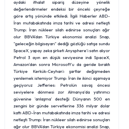
aydaki ithalat sipariş düzeyine yönelik
değerlendirmeler endeksi bir önceki çeyreğe
göre artış yönünde etkiledi. İlgili Haberler ABD-
İran mutabakatında imza tarihi ve adresi netleşti
Trump: İran nükleer silah edinirse sonuçları ağır
olur BBVA'dan Türkiye ekonomisi analizi Snap,
"geleceğin bilgisayarı" dediği gözlüğü satışa sundu
SpaceX, yapay zeka şirketi Anysphere'i satın alıyor
Petrol
3 ayın en düşük seviyesine indi SpaceX,
Amazon'dan sonra Microsoft'u da geride bıraktı
Türkiye Kerkük-Ceyhan’ı şartlar değişmeden
yenilemek istemiyor Trump: İran ile ikinci aşamaya
geçiyoruz Jefferies: Petrolün savaş öncesi
seviyelere dönmesi zor Almanya'da yatırımcı
güvenine 'anlaşma' desteği Dünyanın 500 en
zengini bir günde servetlerine 336 milyar
dolar
kattı ABD-İran mutabakatında imza tarihi ve adresi
netleşti Trump: İran nükleer silah edinirse sonuçları
ağır olur BBVA'dan Türkiye ekonomisi analizi Snap,