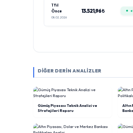
1 Yıl
13.521,96 ₺
Önce
+
08.02.2026
DİĞER DERİN ANALİZLER
Gümüş Piyasası Teknik Analizi ve
Altın
Stratejileri Raporu
Bankas