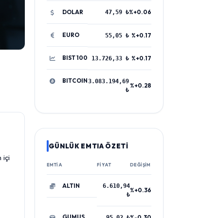
DOLAR
%+0.06
47,59 ₺
EURO
%+0.17
55,05 ₺
BIST 100
%+0.17
13.726,33 ₺
BITCOIN
3.083.194,69
%+0.28
₺
GÜNLÜK EMTIA ÖZETİ
 içi
EMTIA
FIYAT
DEĞIŞIM
ALTIN
6.610,94
%+0.36
₺
GUMUS
%-0.30
95,02 ₺