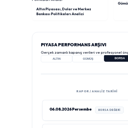
Gümüş
Altın Piyasası, Dolar ve Merkez
Bankası Politikaları Analizi
PIYASA PERFORMANS ARŞIVI
Gerçek zamanlı kapanış verileri ve profesyonel öng
BORSA
ALTIN
GÜMÜŞ
RAPOR / ANALİZ TARİHİ
06.08.2026 Persembe
BORSA DEĞERI