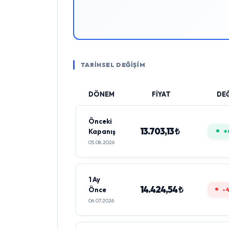
TARİHSEL DEĞİŞİM
DÖNEM
FİYAT
DEĞ
Önceki
13.703,13 ₺
Kapanış
+
05.08.2026
1 Ay
14.424,54 ₺
Önce
-
06.07.2026