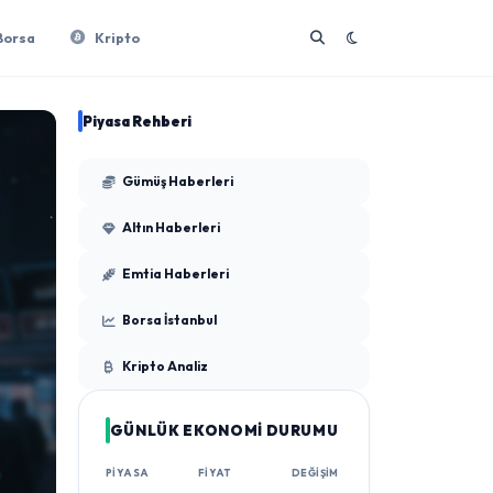
Borsa
Kripto
Piyasa Rehberi
Gümüş Haberleri
Altın Haberleri
Emtia Haberleri
Borsa İstanbul
Kripto Analiz
GÜNLÜK EKONOMİ DURUMU
PIYASA
FIYAT
DEĞIŞIM