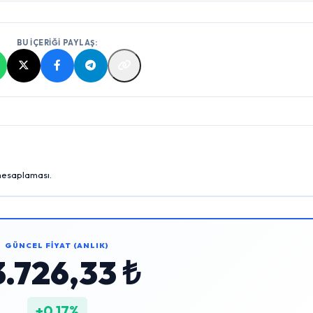
BU İÇERİĞİ PAYLAŞ:
 hesaplaması.
GÜNCEL FİYAT (ANLIK)
3.726,33 ₺
+0,17%