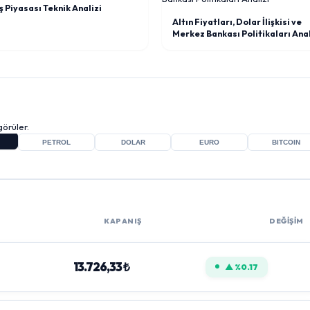
 Piyasası Teknik Analizi
Altın Fiyatları, Dolar İlişkisi ve
Merkez Bankası Politikaları Anal
örüler.
PETROL
DOLAR
EURO
BITCOIN
KAPANIŞ
DEĞİŞİM
13.726,33 ₺
▲ %0.17