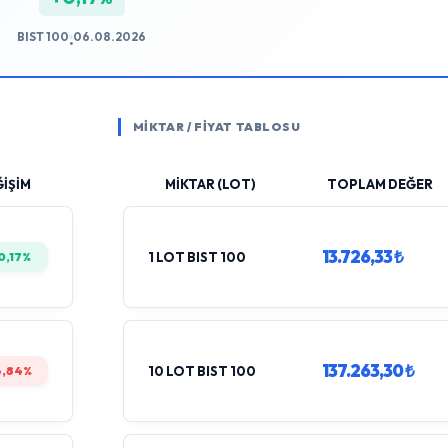
BIST 100
06.08.2026
•
MİKTAR / FİYAT TABLOSU
İŞİM
MİKTAR (LOT)
TOPLAM DEĞER
13.726,33 ₺
0,17%
1 LOT BIST 100
137.263,30 ₺
4,84%
10 LOT BIST 100