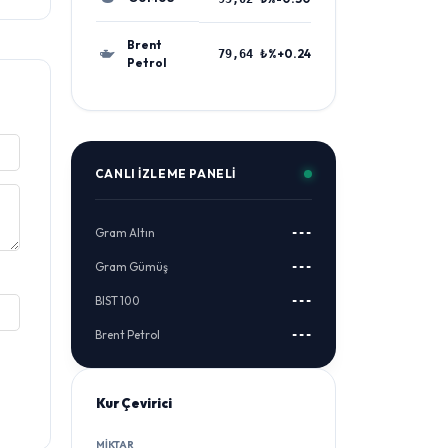
Brent
%+0.24
79,64 ₺
Petrol
CANLI İZLEME PANELI
Gram Altın
---
Gram Gümüş
---
BIST 100
---
Brent Petrol
---
Kur Çevirici
MIKTAR