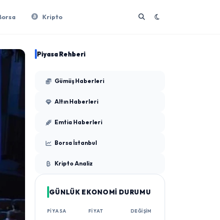
Borsa
Kripto
Piyasa Rehberi
Gümüş Haberleri
Altın Haberleri
Emtia Haberleri
Borsa İstanbul
Kripto Analiz
GÜNLÜK EKONOMİ DURUMU
PIYASA
FIYAT
DEĞIŞIM