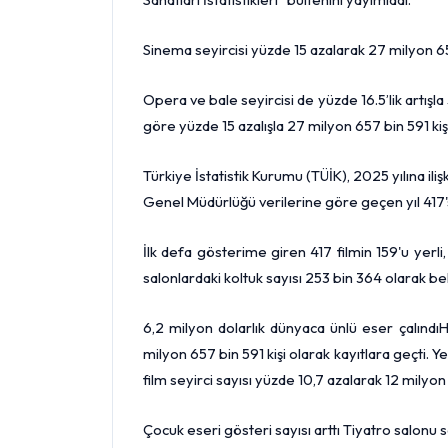
Sinema seyircisi yüzde 15 azalarak 27 milyon 657
Opera ve bale seyircisi de yüzde 16.5’lik artışla 
göre yüzde 15 azalışla 27 milyon 657 bin 591 kişi
Türkiye İstatistik Kurumu (TÜİK), 2025 yılına ili
Genel Müdürlüğü verilerine göre geçen yıl 417's
İlk defa gösterime giren 417 filmin 159'u yerl
salonlardaki koltuk sayısı 253 bin 364 olarak bel
6,2 milyon dolarlık dünyaca ünlü eser çalındıH
milyon 657 bin 591 kişi olarak kayıtlara geçti. Y
film seyirci sayısı yüzde 10,7 azalarak 12 milyo
Çocuk eseri gösteri sayısı arttı Tiyatro salonu 