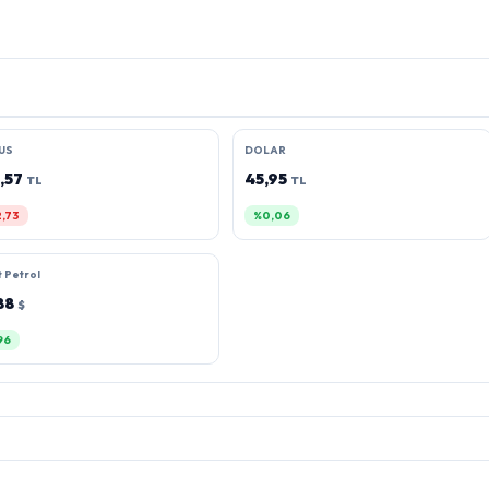
US
DOLAR
,57
45,95
TL
TL
,73
%0,06
 Petrol
88
$
96