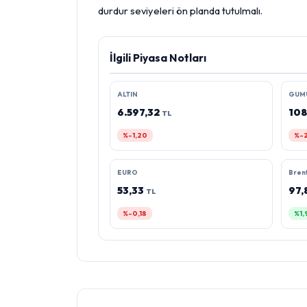
durdur seviyeleri ön planda tutulmalı.
İlgili Piyasa Notları
ALTIN
GUM
6.597,32
108
TL
%-1,20
%-2
EURO
Brent
53,33
97,
TL
%-0,18
%1,