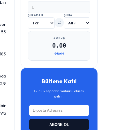
 bin
ŞURADAN
ŞUNA
nser
 55
SONUÇ
0.00
 183
GRAM
roda
Bültene Katıl
 2,9
Günlük raporlar mühürlü olarak
gelsin.
bir
19'a
ABONE OL