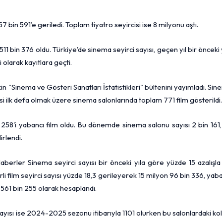
 bin 591’e geriledi. Toplam tiyatro seyircisi ise 8 milyonu aştı.
511 bin 376 oldu. Türkiye'de sinema seyirci sayısı, geçen yıl bir önceki 
 olarak kayıtlara geçti.
şkin "Sinema ve Gösteri Sanatları İstatistikleri" bültenini yayımladı. Si
i ilk defa olmak üzere sinema salonlarında toplam 771 film gösterildi.
i, 258'i yabancı film oldu. Bu dönemde sinema salonu sayısı 2 bin 161
irlendi.
aberler Sinema seyirci sayısı bir önceki yıla göre yüzde 15 azalışl
erli film seyirci sayısı yüzde 18,3 gerileyerek 15 milyon 96 bin 336, yab
n 561 bin 255 olarak hesaplandı.
sayısı ise 2024-2025 sezonu itibarıyla 1101 olurken bu salonlardaki ko