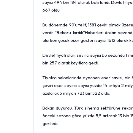
sayısı 494 bin 184 olarak belirlendi. Devlet ti
667 oldu.
Bu dönemde 99'u telif, 138'i çeviri olmak üzer
verdi: “Rekoru kırdık”Haberler Anılan sezond
olurken çocuk eser gösteri sayısı 1612 olarak ka
Devlet tiyatroları seyirci sayısı bu sezonda 1 m
bin 257 olarak kayıtlara geçti.
Tiyatro salonlarında oynanan eser sayısı, bir
çeviri eser seyirci sayısı yüzde 14 artışla 2 mi
azalarak 5 milyon 723 bin 522 oldu.
Bakan duyurdu: Türk sinema sektörüne rekor 
önceki sezona göre yüzde 5,5 artarak 13 bin 156
geriledi.