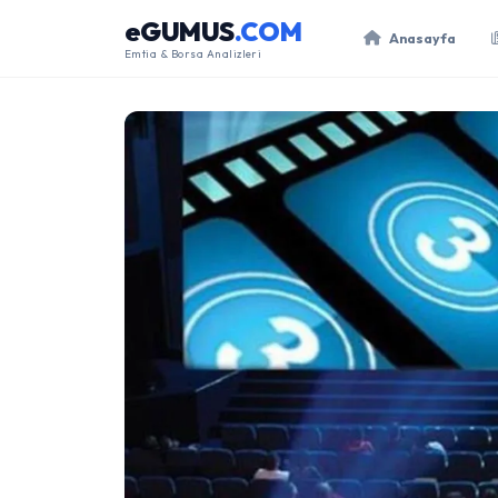
eGUMUS
.COM
Anasayfa
Emtia & Borsa Analizleri