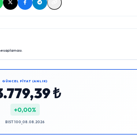
 hesaplaması.
GÜNCEL FİYAT (ANLIK)
3.779,39 ₺
+0,00%
BIST 100
08.08.2026
•