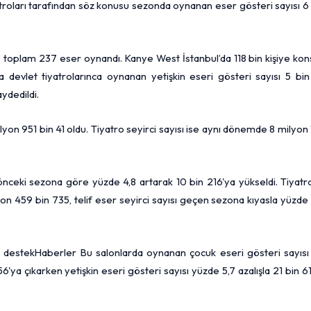
yatroları tarafından söz konusu sezonda oynanan eser gösteri sayısı 6
e toplam 237 eser oynandı. Kanye West İstanbul’da 118 bin kişiye ko
a devlet tiyatrolarınca oynanan yetişkin eseri gösteri sayısı 5 bin
ydedildi.
ilyon 951 bin 41 oldu. Tiyatro seyirci sayısı ise aynı dönemde 8 milyon
 önceki sezona göre yüzde 4,8 artarak 10 bin 216'ya yükseldi. Tiyat
lyon 459 bin 735, telif eser seyirci sayısı geçen sezona kıyasla yüzde
destekHaberler Bu salonlarda oynanan çocuk eseri gösteri sayısı 
'ya çıkarken yetişkin eseri gösteri sayısı yüzde 5,7 azalışla 21 bin 6