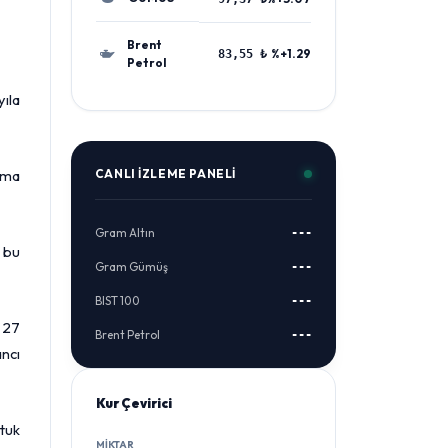
Brent
%+1.29
83,55 ₺
Petrol
yıla
nema
CANLI İZLEME PANELI
Gram Altın
---
, bu
Gram Gümüş
---
BIST 100
---
a 27
Brent Petrol
---
ancı
Kur Çevirici
ltuk
MIKTAR