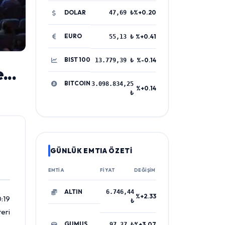
DOLAR
%+0.20
47,69 ₺
EURO
%+0.41
55,13 ₺
BIST 100
%-0.14
13.779,39 ₺
...
BITCOIN
3.098.834,25
%+0.14
₺
GÜNLÜK EMTIA ÖZETİ
EMTIA
FIYAT
DEĞIŞIM
ALTIN
6.746,44
%+2.33
0:19
₺
eri
GUMUS
%+3.07
97,37 ₺