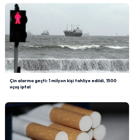
Çin alarma geçti: 1 milyon kişi tahliye edildi, 1500
uçuş iptal