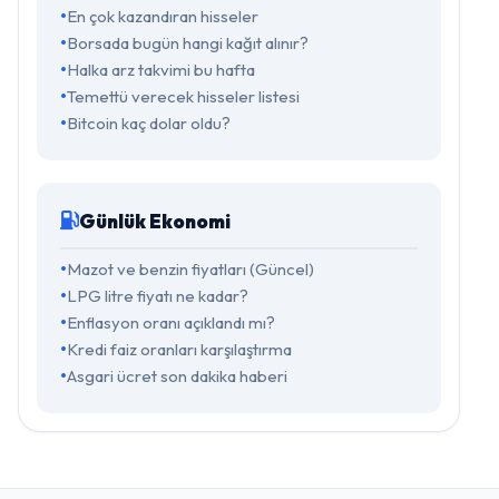
En çok kazandıran hisseler
Borsada bugün hangi kağıt alınır?
Halka arz takvimi bu hafta
Temettü verecek hisseler listesi
Bitcoin kaç dolar oldu?
Günlük Ekonomi
Mazot ve benzin fiyatları (Güncel)
LPG litre fiyatı ne kadar?
Enflasyon oranı açıklandı mı?
Kredi faiz oranları karşılaştırma
Asgari ücret son dakika haberi