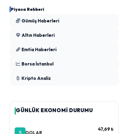
Piyasa Rehberi
Gümüş Haberleri
Altın Haberleri
Emtia Haberleri
Borsa İstanbul
Kripto Analiz
GÜNLÜK EKONOMİ DURUMU
47,69 ₺
DOLAR