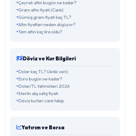
Çeyrek altın bugün ne kadar?
Gram altın fiyatı (Canlı)
Gümüş gram fiyatı kaç TL?
Altın fiyatları neden düşüyor?
Tam altın kaç lira oldu?
Döviz ve Kur Bilgileri
Dolar kaç TL? (Anlık veri)
Euro bugün ne kadar?
Dolar/TL tahminleri 2026
Sterlin alış satış fiyatı
Döviz kurları canlı takip
Yatırım ve Borsa