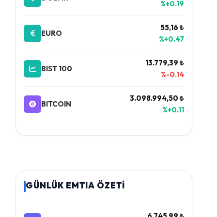
%+0.19
55,16 ₺
EURO
%+0.47
13.779,39 ₺
BIST 100
%-0.14
3.098.994,50 ₺
BITCOIN
%+0.11
GÜNLÜK EMTIA ÖZETİ
6.745,99 ₺