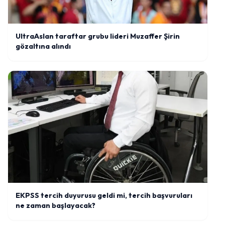
UltraAslan taraftar grubu lideri Muzaffer Şirin
gözaltına alındı
EKPSS tercih duyurusu geldi mi, tercih başvuruları
ne zaman başlayacak?