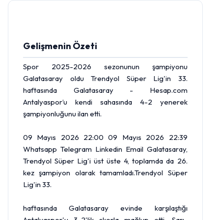
Gelişmenin Özeti
Spor 2025-2026 sezonunun şampiyonu
Galatasaray oldu Trendyol Süper Lig'in 33.
haftasında Galatasaray - Hesap.com
Antalyaspor’u kendi sahasında 4-2 yenerek
şampiyonluğunu ilan etti.
09 Mayıs 2026 22:00 09 Mayıs 2026 22:39
Whatsapp Telegram Linkedin Email Galatasaray,
Trendyol Süper Lig'i üst üste 4, toplamda da 26.
kez şampiyon olarak tamamladı.Trendyol Süper
Lig'in 33.
haftasında Galatasaray evinde karşılaştığı
Antalyaspor'u 3-2'lik skorla mağlup etti. Sarı-