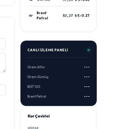
Brent
%-0.27
82,27 ₺
Petrol
CANLI İZLEME PANELI
Gram Altın
---
Gram Gümüş
---
BIST 100
---
Brent Petrol
---
Kur Çevirici
MIKTAR