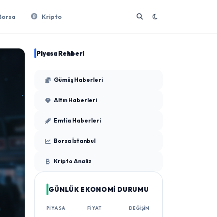
Borsa
Kripto
Piyasa Rehberi
Gümüş Haberleri
Altın Haberleri
Emtia Haberleri
Borsa İstanbul
Kripto Analiz
GÜNLÜK EKONOMİ DURUMU
PIYASA
FIYAT
DEĞIŞIM