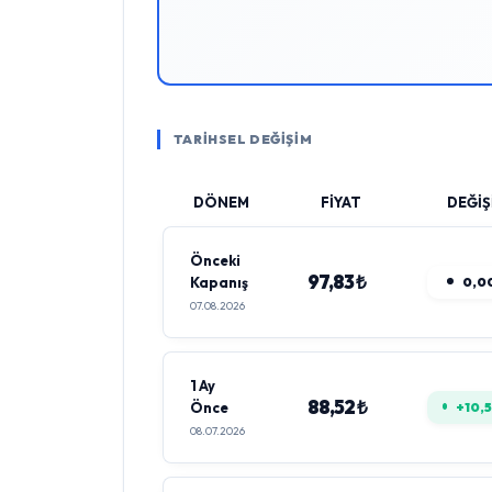
TARİHSEL DEĞİŞİM
DÖNEM
FİYAT
DEĞİŞ
Önceki
97,83 ₺
Kapanış
0,0
07.08.2026
1 Ay
88,52 ₺
Önce
+10,
08.07.2026