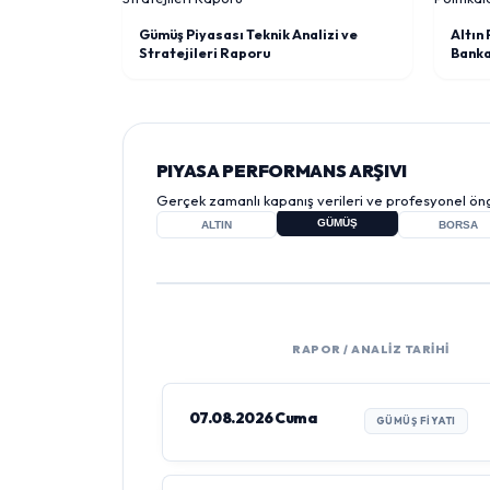
Gümüş Piyasası Teknik Analizi ve
Altın
Stratejileri Raporu
Bankas
PIYASA PERFORMANS ARŞIVI
Gerçek zamanlı kapanış verileri ve profesyonel öng
GÜMÜŞ
ALTIN
BORSA
RAPOR / ANALİZ TARİHİ
07.08.2026 Cuma
GÜMÜŞ FIYATI