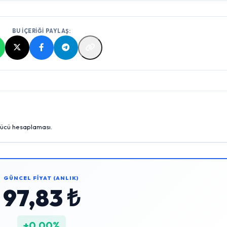
BU İÇERİĞİ PAYLAŞ:
gücü hesaplaması.
GÜNCEL FİYAT (ANLIK)
97,83 ₺
+0,00%