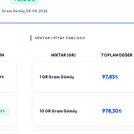
Gram Gümüş
08.08.2026
•
MİKTAR / FİYAT TABLOSU
İM
MİKTAR (GR)
TOPLAM DEĞER
97,83 ₺
0%
1 GR Gram Gümüş
978,30 ₺
52%
10 GR Gram Gümüş