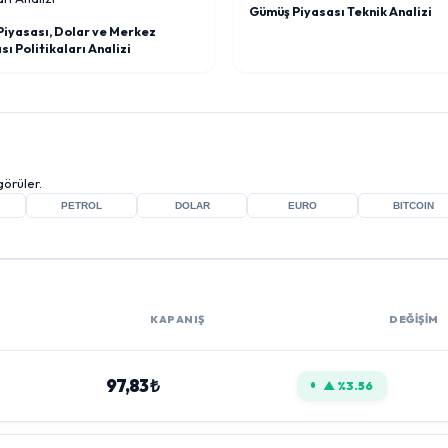
Gümüş Piyasası Teknik Analizi
 Piyasası, Dolar ve Merkez
ı Politikaları Analizi
örüler.
PETROL
DOLAR
EURO
BITCOIN
KAPANIŞ
DEĞİŞİM
97,83 ₺
▲ %3.56