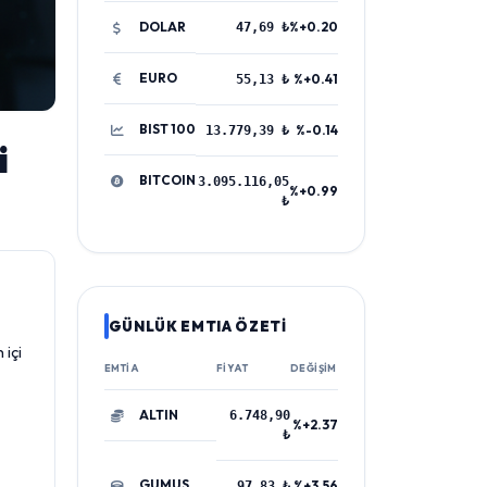
DOLAR
%+0.20
47,69 ₺
EURO
%+0.41
55,13 ₺
BIST 100
%-0.14
13.779,39 ₺
i
BITCOIN
3.095.116,05
%+0.99
₺
GÜNLÜK EMTIA ÖZETİ
 içi
EMTIA
FIYAT
DEĞIŞIM
ALTIN
6.748,90
%+2.37
₺
GUMUS
%+3.56
97,83 ₺