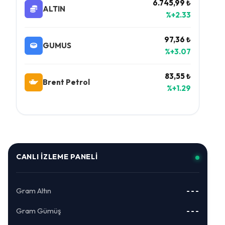
6.745,99 ₺
ALTIN
%+2.33
97,36 ₺
GUMUS
%+3.07
83,55 ₺
Brent Petrol
%+1.29
CANLI İZLEME PANELI
Gram Altın
---
Gram Gümüş
---