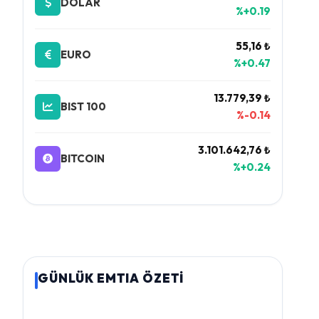
DOLAR
%+0.19
55,16 ₺
EURO
%+0.47
13.779,39 ₺
BIST 100
%-0.14
3.101.642,76 ₺
BITCOIN
%+0.24
GÜNLÜK EMTIA ÖZETİ