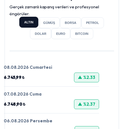
Gerçek zamanlı kapanış verileri ve profesyonel
öngörüler.
ALTIN
GÜMÜŞ
BORSA
PETROL
DOLAR
EURO
BITCOIN
08.08.2026 Cumartesi
6.745,99 ₺
▲ %2.33
07.08.2026 Cuma
6.748,90 ₺
▲ %2.37
06.08.2026 Persembe