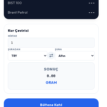
BIST 100
---
Brent Petrol
---
Kur Çevirici
MIKTAR
ŞURADAN
ŞUNA
SONUÇ
0.00
GRAM
Bültene Katıl