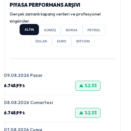
PIYASA PERFORMANS ARŞIVI
Gerçek zamanlı kapanış verileri ve profesyonel
öngörüler.
ALTIN
GÜMÜŞ
BORSA
PETROL
DOLAR
EURO
BITCOIN
09.08.2026 Pazar
6.745,99 ₺
▲ %2.33
08.08.2026 Cumartesi
6.745,99 ₺
▲ %2.33
07.08.2026 Cuma