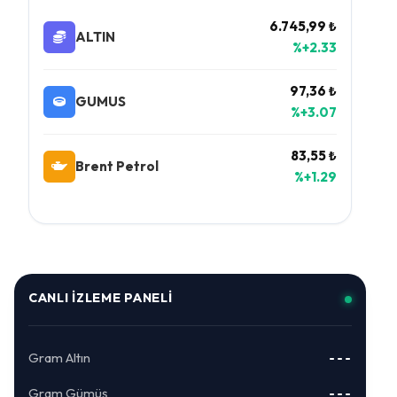
6.745,99 ₺
ALTIN
%+2.33
97,36 ₺
GUMUS
%+3.07
83,55 ₺
Brent Petrol
%+1.29
CANLI İZLEME PANELI
Gram Altın
---
Gram Gümüş
---