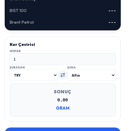
BIST 100
---
Brent Petrol
---
Kur Çevirici
MIKTAR
ŞURADAN
ŞUNA
SONUÇ
0.00
GRAM