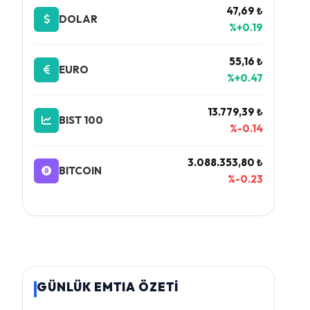
47,69 ₺
DOLAR
%+0.19
55,16 ₺
EURO
%+0.47
13.779,39 ₺
BIST 100
%-0.14
3.088.353,80 ₺
BITCOIN
%-0.23
GÜNLÜK EMTIA ÖZETİ