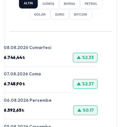
ALTIN
GÜMÜŞ
BORSA
PETROL
DOLAR
EURO
BITCOIN
08.08.2026 Cumartesi
6.746,44 ₺
▲ %2.33
07.08.2026 Cuma
6.748,90 ₺
▲ %2.37
06.08.2026 Persembe
6.592,65 ₺
▲ %0.17
05.08.2026 Carsamba