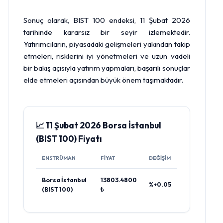
Sonuç olarak, BIST 100 endeksi, 11 Şubat 2026
tarihinde kararsız bir seyir izlemektedir.
Yatırımcıların, piyasadaki gelişmeleri yakından takip
etmeleri, risklerini iyi yönetmeleri ve uzun vadeli
bir bakış açısıyla yatırım yapmaları, başarılı sonuçlar
elde etmeleri açısından büyük önem taşımaktadır.
📈 11 Şubat 2026 Borsa İstanbul
(BIST 100) Fiyatı
ENSTRÜMAN
FIYAT
DEĞIŞIM
Borsa İstanbul
13803.4800
%+0.05
(BIST 100)
₺