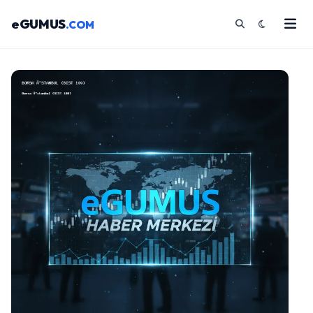
eGUMUS
.COM