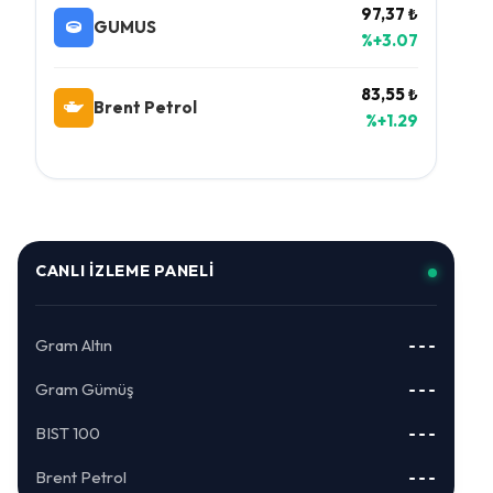
97,37 ₺
GUMUS
%+3.07
83,55 ₺
Brent Petrol
%+1.29
CANLI İZLEME PANELI
Gram Altın
---
Gram Gümüş
---
BIST 100
---
Brent Petrol
---