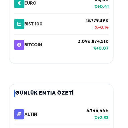
EURO
%+0.41
13.779,39 ₺
BIST 100
%-0.14
3.096.874,51 ₺
BITCOIN
%+0.07
GÜNLÜK EMTIA ÖZETİ
6.746,44 ₺
ALTIN
%+2.33